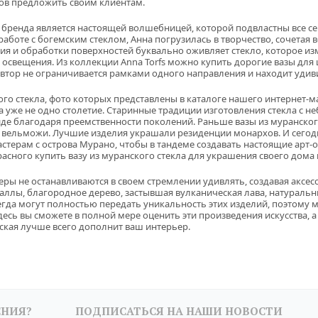
тов предложить своим клиентам.
бренда является настоящей волшебницей, которой подвластны все се
 работе с богемским стеклом, Анна погрузилась в творчество, сочета
ия и обработки поверхностей буквально оживляет стекло, которое из
т освещения. Из коллекции Anna Torfs можно купить дорогие вазы для
автор не ограничивается рамками одного направления и находит удив
ого стекла, фото которых представлены в каталоге нашего
интернет-м
а уже не одно столетие. Старинные традиции изготовления стекла с 
де благодаря преемственности поколений. Раньше вазы из муранског
е вельможи. Лучшие изделия украшали резиденции монархов. И сего
стерам с острова Мурано, чтобы в тандеме создавать настоящие
арт-
асного купить вазу из муранского стекла для украшения своего дома 
ры не останавливаются в своем стремлении удивлять, создавая аксес
аллы, благородное дерево, застывшая вулканическая лава, натуральн
сегда могут полностью передать уникальность этих изделий, поэтому 
десь вы сможете в полной мере оценить эти произведения искусства, а
ская лучше всего дополнит ваш интерьер.
ЕНИЯ?
ПОДПИСАТЬСЯ НА НАШИ НОВОСТИ