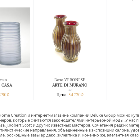
бнее
Подробнее
Под
дин клик
купить в один клик
купить 
caia
Ваза VERONESE
/ CASA
ARTE DI MURANO
 790
Цена:
54 720
₽
₽
бнее
Подробнее
дин клик
купить в один клик
Home Creation и
интернет-магазине
компании Deluxe Group можно купи
неров, которые считаются законодателями интерьерной моды. У нас пре
asa, J.Robert Scott и других известных мастеров. Сочетания редких м
тилистические направления, объединенные в экспозиции салона, удо
иле, роскошные вазы ар деко, эклектика и, конечно же, элегантная к