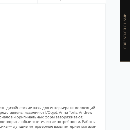
робнее
Подробнее
СВЯЗАТЬСЯ С НАМИ
в один клик
купить в один клик
ть дизайнерские вазы для интерьера из коллекций
дставлены изделия от L’Objet, Anna Torfs, Andrew
атериалов и оригинальных форм завораживают.
влетворят любые эстетические потребности. Работы
лассика — лучшие интерьерные вазы интернет магазин