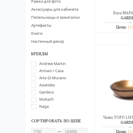
Рамки для фото
Аксессуары для кабинета
Ваза MAPA
Пепельницы и зажигалки
GARD
Артефакты
Цена:
11
Книги
Подро
Настенный декор
купить в о
БРЕНДЫ
Andrew Martin
Armani / Casa
Arte Di Murano
Asiatides
Gardeco
Mobach
Naga
Чаша TOPO LIS
СОРТИРОВАТЬ ПО ЦЕНЕ
GARD
—
Цена:
15