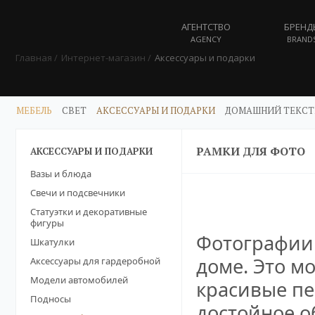
АГЕНТСТВО
БРЕНД
AGENCY
BRAND
Главная
Интернет-магазин
Аксессуары и подарки
МЕБЕЛЬ
СВЕТ
АКСЕССУАРЫ И ПОДАРКИ
ДОМАШНИЙ ТЕКСТ
РАМКИ ДЛЯ ФОТО
АКСЕССУАРЫ И ПОДАРКИ
Вазы и блюда
Свечи и подсвечники
Статуэтки и декоративные
фигуры
Фотографии 
Шкатулки
доме. Это м
Аксессуары для гардеробной
Модели автомобилей
красивые пе
Подносы
достойное о