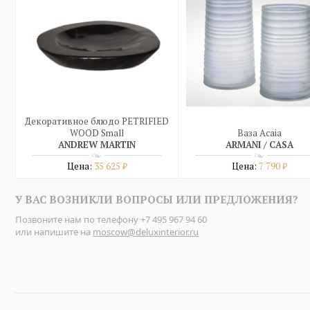
Декоративное блюдо PETRIFIED
WOOD Small
Ваза Acaia
ANDREW MARTIN
ARMANI / CASA
Цена:
35 625
Цена:
7 790
₽
₽
Подробнее
Подробнее
У ВАС ВОЗНИКЛИ ВОПРОСЫ ИЛИ ПРЕДЛОЖЕНИЯ?
купить в один клик
купить в один клик
Позвоните нам по телефону
+7 495 967 94 60
или напишите на
moscow@deluxinterior.ru