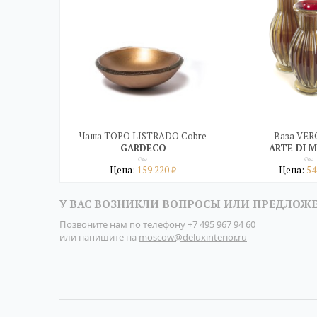
Чаша TOPO LISTRADO Cobre
Ваза VE
GARDECO
ARTE DI 
Цена:
159 220
Цена:
54
₽
Подробнее
Подро
У ВАС ВОЗНИКЛИ ВОПРОСЫ ИЛИ ПРЕДЛОЖ
купить в один клик
купить в о
Позвоните нам по телефону
+7 495 967 94 60
или напишите на
moscow@deluxinterior.ru