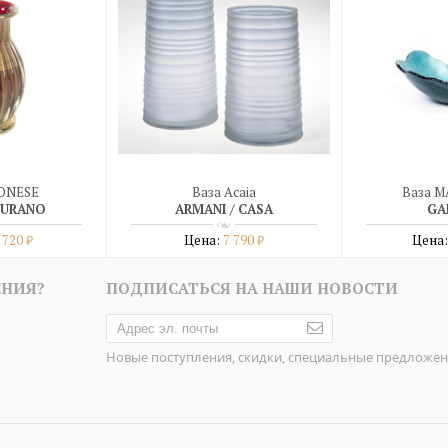
RONESE
Ваза Acaia
Ваза M
MURANO
ARMANI / CASA
GA
 720
Цена:
7 790
Цена
₽
₽
бнее
Подробнее
Под
ЕНИЯ?
ПОДПИСАТЬСЯ НА НАШИ НОВОСТИ
дин клик
купить в один клик
купить 
Новые поступления, скидки, специальные предложе