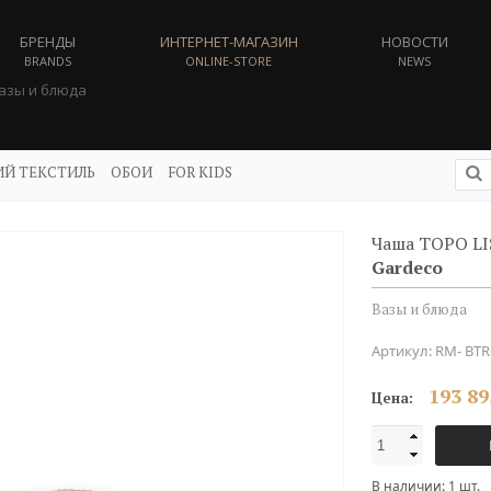
БРЕНДЫ
ИНТЕРНЕТ-МАГАЗИН
НОВОСТИ
BRANDS
ONLINE-STORE
NEWS
азы и блюда
Й ТЕКСТИЛЬ
ОБОИ
FOR KIDS
Чаша TOPO L
Gardeco
Вазы и блюда
Артикул:
RM- BTR
193 89
Цена:
В наличии:
1
шт.