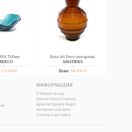
APA Tiffany
Ваза Art Deco (янтарная)
RDECO
ASIATIDES
:
113 620
Цена:
166 820
₽
₽
робнее
Подробнее
ИНФОРМАЦИЯ
в один клик
купить в один клик
О Deluxe Group
Deluxe Home Creation
Архитектурное бюро
ния
Интернет-магазин
Оплата и доставка