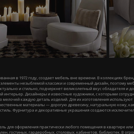
снованная в 1972 году, создает мебель вне времени. В коллекциях брен
элементы незыблемой классики и современный дизайн, поэтому мебе
актуально и стильно, подчеркнет великолепный вкус обладателя и д
й интерьер. Дизайнеры и известные художники, с которыми сотруд
 мелочей каждую деталь изделий. Для их изготовления используют
чественные материалы — дорогую древесину, натуральную кожу, ка
стиль. Фурнитура и декоративные украшения создаются исключите
мебель для оформления практически любого помещения в квартире или
ален, гостиных, гардеробных, столовых, кабинетов, библиотек. В огр