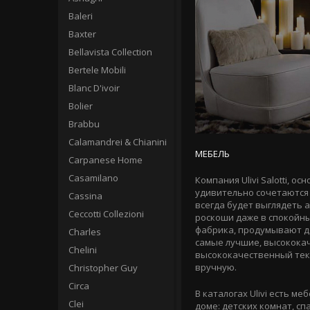
Baleri
Baxter
Bellavista Collection
Bertele Mobili
Blanc D'ivoir
Bolier
Brabbu
Calamandrei & Chianini
МЕБЕЛЬ
Carpanese Home
Casamilano
Компания Ulivi Salotti, о
удивительно сочетаются 
Cassina
всегда будет выглядеть 
Ceccotti Collezioni
роскоши даже в спокойны
фабрика, продумывают до
Charles
самые лучшие, высокока
Chelini
высококачественный тек
вручную.
Christopher Guy
Circa
В каталогах Ulivi есть 
Clei
доме: детских комнат, сп