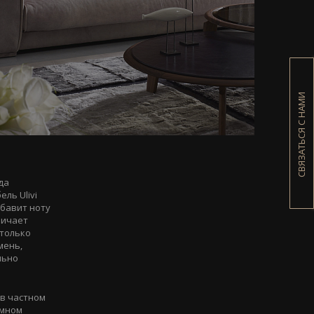
СВЯЗАТЬСЯ С НАМИ
да
ль Ulivi
обавит ноту
ничает
 только
мень,
льно
 в частном
омном