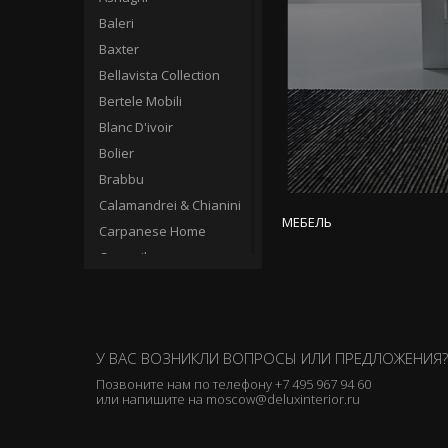
Baleri
Baxter
Bellavista Collection
Bertele Mobili
Blanc D'ivoir
Bolier
Brabbu
Calamandrei & Chianini
МЕБЕЛЬ
Carpanese Home
Casamilano
Cassina
Ceccotti Collezioni
Charles
У ВАС ВОЗНИКЛИ ВОПРОСЫ ИЛИ ПРЕДЛОЖЕНИЯ?
Chelini
Позвоните нам по телефону
+7 495 967 94 60
Christopher Guy
или напишите на
moscow@deluxinterior.ru
Circa
Clei