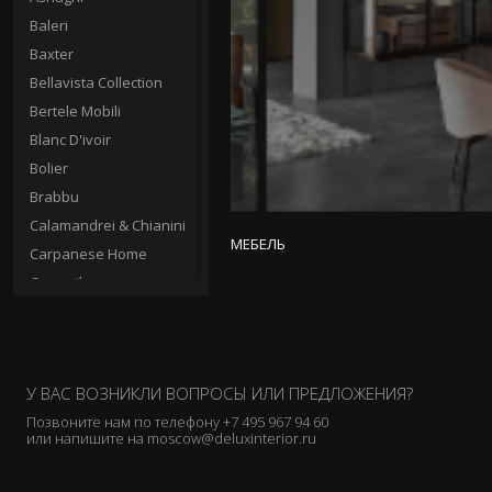
Baleri
Baxter
Bellavista Collection
Bertele Mobili
Blanc D'ivoir
Bolier
Brabbu
Calamandrei & Chianini
МЕБЕЛЬ
Carpanese Home
Casamilano
Cassina
Ceccotti Collezioni
Charles
У ВАС ВОЗНИКЛИ ВОПРОСЫ ИЛИ ПРЕДЛОЖЕНИЯ?
Chelini
Позвоните нам по телефону
+7 495 967 94 60
Christopher Guy
или напишите на
moscow@deluxinterior.ru
Circa
Clei