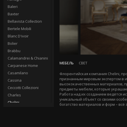
Baleri
Baxter
Bellavista Collection
Bertele Mobili
Blanc D'ivoir
Bolier
Brabbu
Calamandrei & Chianini
МЕБЕЛЬ
СВЕТ
Carpanese Home
Casamilano
Флорентийская компания Chelini, пр
признанным мировым экспертом в ис
Cassina
высококачественных материалов, п
Ceccotti Collezioni
предметы мебели, которые украшают
Работа над их созданием ведётся ис
Charles
уникальный объект со своими особе
Chelini
богатство материалов и форм – всё эт
Christopher Guy
Circa
Clei