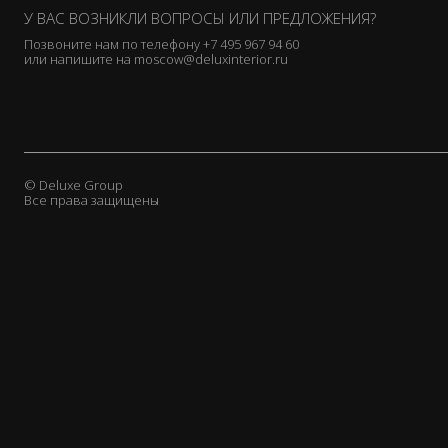
У ВАС ВОЗНИКЛИ ВОПРОСЫ ИЛИ ПРЕДЛОЖЕНИЯ?
Cornelio Cappellini
De Le Cuona
Позвоните нам по телефону
+7 495 967 94 60
или напишите на
moscow@deluxinterior.ru
Donghia
Duresta
Elledue
EmmeBi
Emmemobili
© Deluxe Group
Flai
Все права защищены
Flexform
Galimberti Nino
Gallotti & Radice
Gervasoni
Ginger & Jagger
Giorgetti
Giorgio Collection
Granducato
Grattarola