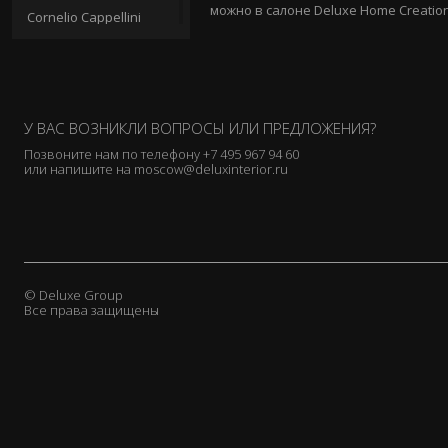
можно в салоне Deluxe Home Creation 
Cornelio Cappellini
De Le Cuona
Donghia
Duresta
Elledue
У ВАС ВОЗНИКЛИ ВОПРОСЫ ИЛИ ПРЕДЛОЖЕНИЯ?
EmmeBi
Позвоните нам по телефону
+7 495 967 94 60
или напишите на
moscow@deluxinterior.ru
Emmemobili
Flai
Flexform
Galimberti Nino
Gallotti & Radice
© Deluxe Group
Gervasoni
Все права защищены
Ginger & Jagger
Giorgetti
Giorgio Collection
Granducato
Grattarola