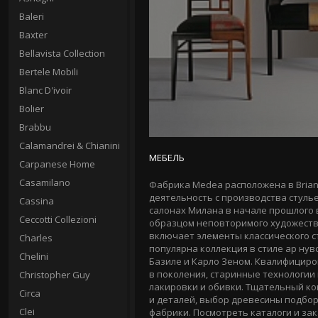
Baleri
Baxter
Bellavista Collection
Bertele Mobili
Blanc D'ivoir
Bolier
Brabbu
Calamandrei & Chianini
МЕБЕЛЬ
Carpanese Home
Casamilano
Фабрика Medea расположена в Brianz
деятельность с производства стуль
Cassina
салонах Милана в начале прошлого 
Ceccotti Collezioni
образцом неповторимого художестве
включает элементы классического с
Charles
популярна коллекция в стиле ар нув
Chelini
Базиле и Карло Зеном. Квалифицир
в поколения, старинные технологии 
Christopher Guy
лакировки и обивки. Тщательный ко
Circa
и деталей, выбор древесины подбор
Clei
фабрики. Посмотреть каталоги и за