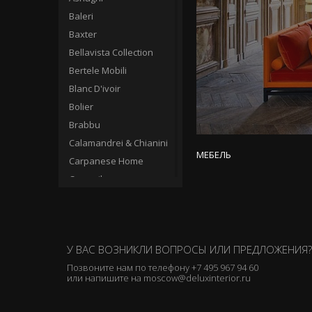
Baleri
Baxter
Bellavista Collection
Bertele Mobili
Blanc D'ivoir
Bolier
Brabbu
Calamandrei & Chianini
МЕБЕЛЬ
Carpanese Home
Casamilano
Cassina
Ceccotti Collezioni
Charles
У ВАС ВОЗНИКЛИ ВОПРОСЫ ИЛИ ПРЕДЛОЖЕНИЯ?
Chelini
Позвоните нам по телефону
+7 495 967 94 60
Christopher Guy
или напишите на
moscow@deluxinterior.ru
Circa
Clei