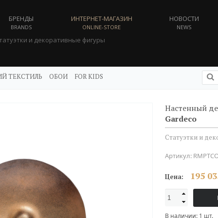
БРЕНДЫ
ИНТЕРНЕТ-МАГАЗИН
НОВОСТИ
BRANDS
ONLINE-STORE
NEWS
татуэтки и декоративные фигуры
Й ТЕКСТИЛЬ
ОБОИ
FOR KIDS
Настенный де
Gardeco
Статуэтки и де
Артикул:
RMPTCO
195 03
Цена:
В наличии:
1
шт.