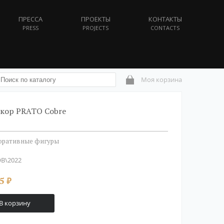
ПРЕССА
ПРОЕКТЫ
КОНТАКТЫ
PRESS
PROJECTS
CONTACTS
Моя корзина
кор PRATO Cobre
коративные фигуры
B\2022
5
₽
В корзину