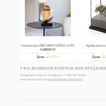
Скульптура UNCONDITIONAL LOVE
Армия жуков
GARDECO
Цена:
467 875
Цена:
24
₽
Подробнее
Подро
У ВАС ВОЗНИКЛИ ВОПРОСЫ ИЛИ ПРЕДЛОЖ
купить в один клик
купить в о
Позвоните нам по телефону
+7 495 967 94 60
или напишите на
moscow@deluxinterior.ru