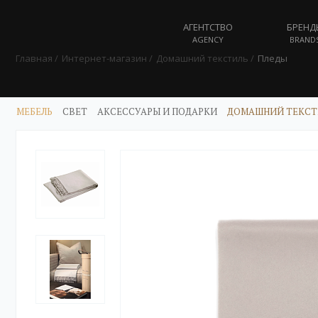
АГЕНТСТВО
БРЕНД
AGENCY
BRAND
Главная
Интернет-магазин
Домашний текстиль
Пледы
МЕБЕЛЬ
СВЕТ
АКСЕССУАРЫ И ПОДАРКИ
ДОМАШНИЙ ТЕКСТ