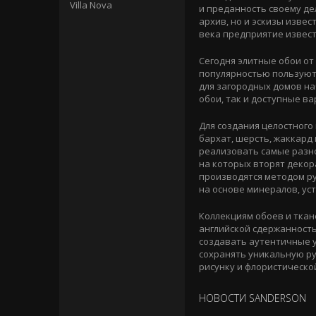
Villa Nova
и преданность своему де
архив, но и эскизы извес
века предприятие извест
Сегодня элитные обои о
популярностью пользуют
для загородных домов на
обои, так и доступные в
Для создания целостного
бархат, шерсть, жаккард
реализовать самые разн
на которых вторят декор
производятся методом ру
на основе минералов, ус
Коллекциям обоев и ткан
английской сдержанность
создавать аутентичные у
сохранять уникальную ру
рисунку и флористическо
НОВОСТИ SANDERSON