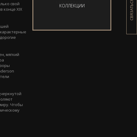
СВЯЗАТЬСЯ С НАМИ
олько свой
КОЛЛЕКЦИИ
в конце XIX
ьшей
 характерные
 дорогие
н, мягкий
ра
узоры
nderson
ители
дчеркнутой
воляют
миру. Чтобы
ническому