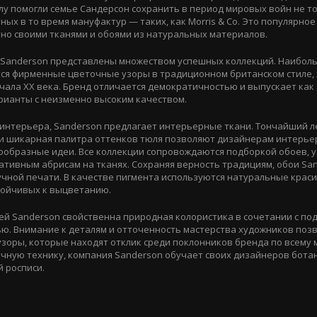
лу помогли семье Сандерсон сохранить в период мировых войн не т
тных в то время мануфактур — таких, как Morris & Co. Это популярное 
но своими тканями и обоями из натуральных материалов.
т Sanderson представлены множеством успешных коллекций. Наибол
ся фирменные цветочные узоры в традиционном британском стиле,
чала XX века. Бренд отличается демократичностью и выпускает как
арианты с неизменно высоким качеством.
 интерьера, Sanderson предлагает интерьерные ткани. Тончайший ле
 и шикарная палитра оттенков тюля позволяют дизайнерам интерье
ообразные идеи. Все коллекции сопровождаются подборкой обоев, 
ативным абрисам на тканях. Сохраняя верность традициям, обои Sa
чной печати. В качестве пигмента используются натуральные крас
тойчивых к выцветанию.
ей Sanderson свойственна природная колористика в сочетании с по
ю. Внимание к деталям и отточенность мастерства художников поз
зоры, которые находят отклик среди поклонников бренда по всему 
чную технику, компания Sanderson обучает своих дизайнеров бота
й росписи.