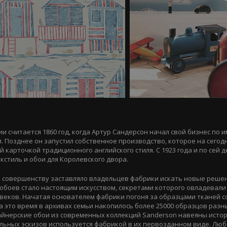
и считается 1860 год, когда Артур Сандерсон начал свой бизнес по 
и. Позднее он запустил собственное производство, которое на сего
 карточкой традиционного английского стиля. С 1923 года и по сей 
кстиль и обои для Королевского двора.
 совершенству заставляло владельцев фабрики искать новые решен
 обоев стало настоящим искусством, секретами которого овладевали
веков. Начатая основателем фабрики погоня за образцами тканей с
За это время в архивах семьи накопилось более 25000 образцов разн
айнерские обои из современных коллекций Sanderson навеяны исто
альных эскизов используется фабрикой в их первозданном виде. Лю