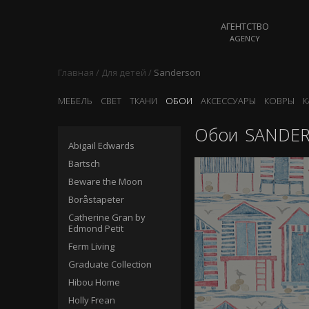
АГЕНТСТВО
AGENCY
Главная
/
Для детей
/
Sanderson
МЕБЕЛЬ
СВЕТ
ТКАНИ
ОБОИ
АКСЕССУАРЫ
КОВРЫ
К
Обои
SANDE
Abigail Edwards
Bartsch
Beware the Moon
Boråstapeter
Catherine Gran by
Edmond Petit
Ferm Living
Graduate Collection
Hibou Home
Holly Frean