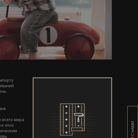
импорту
дняшний
день
ия.
о всего мира
ых эпох
рическим
бовь