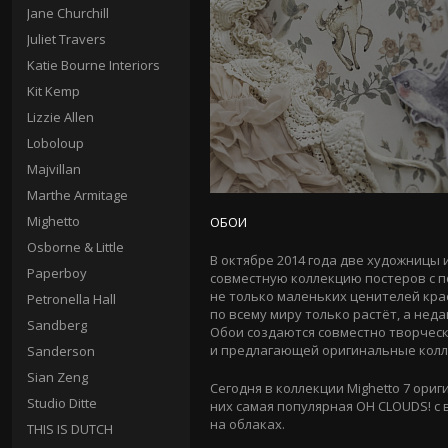
Jane Churchill
Juliet Travers
Katie Bourne Interiors
Kit Kemp
Lizzie Allen
Loboloup
Majvillan
Marthe Armitage
Mighetto
ОБОИ
Osborne & Little
В октябре 2014 года две художницы
Paperboy
совместную коллекцию постеров с 
не только маленьких ценителей крас
Petronella Hall
по всему миру только растёт, а нед
Sandberg
Обои создаются совместно творческим
и предлагающей оригинальные колле
Sanderson
Sian Zeng
Сегодня в коллекции Mighetto 7 ор
Studio Ditte
них самая популярная OH CLOUDS! 
на облаках.
THIS IS DUTCH