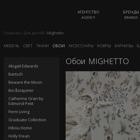
АГЕНТСТВО
БРЕНДЫ
AGENCY
BRANDS
Главная
/
Для детей
/
Mighetto
МЕБЕЛЬ
СВЕТ
ТКАНИ
ОБОИ
АКСЕССУАРЫ
КОВРЫ
КАРНИЗЫ
Б
Обои
MIGHETTO
Abigail Edwards
Bartsch
Beware the Moon
Boråstapeter
Catherine Gran by
Edmond Petit
Ferm Living
Graduate Collection
Hibou Home
Holly Frean