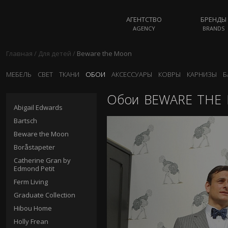
АГЕНТСТВО
БРЕНДЫ
AGENCY
BRANDS
Главная
/
Для детей
/
Beware the Moon
МЕБЕЛЬ
СВЕТ
ТКАНИ
ОБОИ
АКСЕССУАРЫ
КОВРЫ
КАРНИЗЫ
Б
Обои
BEWARE THE
Abigail Edwards
Bartsch
Beware the Moon
Boråstapeter
Catherine Gran by
Edmond Petit
Ferm Living
Graduate Collection
Hibou Home
Holly Frean