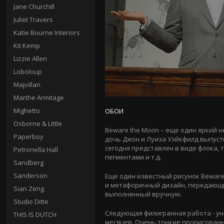
Jane Churchill
Juliet Travers
Katie Bourne Interiors
Kit Kemp
Lizzie Allen
Loboloup
Majvillan
Marthe Armitage
Mighetto
ОБОИ
Osborne & Little
Beware the Moon – еще один яркий н
Paperboy
дочь Джон и Луиза Уэйкфилд выпус
сегодня представлен в виде флока, 
Petronella Hall
пегментами и т.д.
Sandberg
Sanderson
Еще один известный рисунок Beware 
и метафоричный дизайн, передающи
Sian Zeng
выполненный вручную.
Studio Ditte
Следующая филигранная работа - ун
THIS IS DUTCH
месяцев. Очень тонкие прорисован