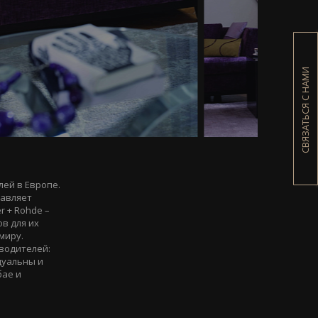
СВЯЗАТЬСЯ С НАМИ
ей в Европе.
тавляет
 + Rohde –
в для их
миру.
водителей:
идуальны и
бае и