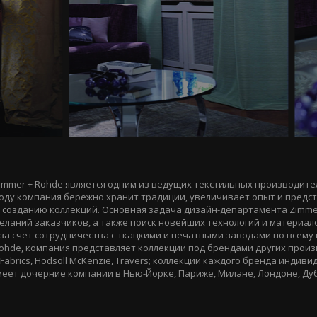
mmer + Rohde является одним из ведущих текстильных производител
 году компания бережно хранит традиции, увеличивает опыт и предс
созданию коллекций. Основная задача дизайн-департамента Zimmer
еланий заказчиков, а также поиск новейших технологий и материало
 за счет сотрудничества с ткацкими и печатными заводами по всему 
ohde, компания представляет коллекции под брендами других произ
 Fabrics, Hodsoll McKenzie, Travers; коллекции каждого бренда индив
еет дочерние компании в Нью-Йорке, Париже, Милане, Лондоне, Ду