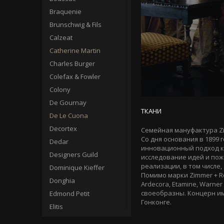
Braquenie
Brunschwig & Fils
Calzeat
Catherine Martin
Charles Burger
Colefax & Fowler
Colony
De Gournay
ТКАНИ
De Le Cuona
Decortex
Семейная мануфактура Zi
Со дня основания в 1899
Dedar
инновационный подход к 
Designers Guild
исследование идей и пож
реализации, в том числе,
Dominique Kieffer
Помимо марки Zimmer + R
Donghia
Ardecora, Etamine, Warner
своеобразны. Концерн им
Edmond Petit
Гонконге.
Elitis
Erre Erre