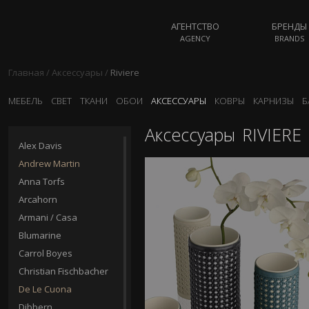
АГЕНТСТВО
БРЕНДЫ
AGENCY
BRANDS
Главная
/
Аксессуары
/
Riviere
МЕБЕЛЬ
СВЕТ
ТКАНИ
ОБОИ
АКСЕССУАРЫ
КОВРЫ
КАРНИЗЫ
Б
Аксессуары
RIVIERE
Alex Davis
Andrew Martin
Anna Torfs
Arcahorn
Armani / Casa
Blumarine
Carrol Boyes
Christian Fischbacher
De Le Cuona
Dibbern