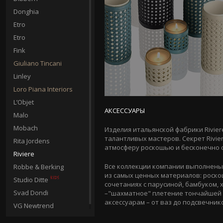
Donghia
Etro
Etro
Fink
Giuliano Tincani
Linley
Loro Piana Interiors
L’Objet
АКСЕССУАРЫ
Malo
Mobach
Изделия итальянской фабрики Rivier
талантливых мастеров. Секрет Rivie
Rita Jordens
атмосферу роскошью и бесконечно сл
Riviere
Все коллекции компании выполнены 
Robbe & Berking
из самых ценных материалов: роско
Studio Ditte
сочетаниях с парусиной, бамбуком, 
Svad Dondi
–"шахматное" плетение тончайшей 
аксессуарам – от ваз до подсвечник
VG Newtrend