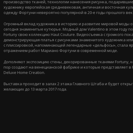
производство тканей, технологии нанесения рисунка, подаривши
художнику европейская средневековая, античная и восточная кул
одежду Фортуни невероятно популярной в
20-е
годы прошлого век
Огромный вклад художника в историю и развитие мировой моды 
сегодня знаменитые кутюрье. Модный дом Valentino в этом году п
Fortuny свою коллекцию Haut Couture. Видеосъемка с громкого пока
демонстрирующая платья с рисунками знаменитого художника ил
с плиссировкой, напоминающей легендарные «дельфосы», стала я
отражением работ Мариано Фортуни в современной моде.
Дополняют экспозицию стены, декорированные тканями Fortuny, к
пор создают на венецианской фабрике и которые представляет в 
Deluxe Home Creation.
Выставка проходит в залах 2 этажа Главного Штаба и будет открыт
желающих до 13 марта 2017 года.