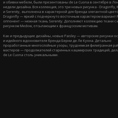
и обивки мебели, были презентованы de Le Cuona в сентябре в Ло
недели дизайна. Вся коллекция, это три новых рисунка - Dragonfly
и Serenity, выполнена в характерной для бренда элегантной цвет
Dragonfly — яркий с подчеркнуто восточным характером вариант Pa
оппонент — нежная ткань Serenity. Дополняют коллекцию ткани с
рисунком Medow, отсылающим к французским мотивам.
Как и предыдущие дизайны, новые Paisley — авторские рисунки 
и идейного вдохновителя бренда Берни де Ле Куона. Детально
проработанные многослойные узоры, трудоемкая филигранная ра
мастеров — продолжателей старинных кашмирских традиций, дел
de Le Cuona столь уникальными.