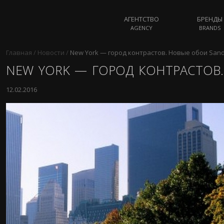
АГЕНТСТВО
БРЕНДЫ
AGENCY
BRANDS
Главная
/
Новости
/
New York — город контрастов. Новые обои San
NEW YORK — ГОРОД КОНТРАСТОВ
12.02.2016