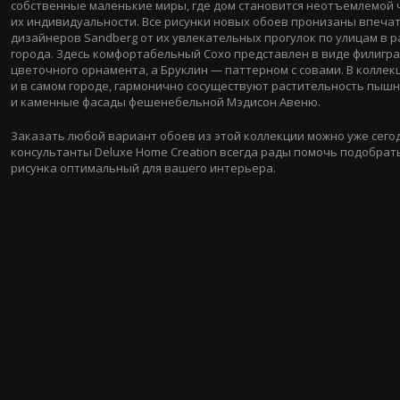
собственные маленькие миры, где дом становится неотъемлемой
их индивидуальности. Все рисунки новых обоев пронизаны впеча
дизайнеров Sandberg от их увлекательных прогулок по улицам в р
города. Здесь комфортабельный Сохо представлен в виде филигр
цветочного орнамента, а Бруклин — паттерном с совами. В коллекц
и в самом городе, гармонично сосуществуют растительность пыш
и каменные фасады фешенебельной Мэдисон Авеню.
Заказать любой вариант обоев из этой коллекции можно уже сего
консультанты Deluxe Home Creation всегда рады помочь подобрат
рисунка оптимальный для вашего интерьера.