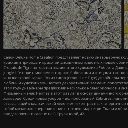
Салон Deluxe Home Creation представляет новую интерьерную ко
красками природы и красотой диковинных животных новые обои и т
Croquis de Tigre авторства знаменитого художника Роберта Дале
Jungle Life c притаившимися в кроне бабочками и птицами в неско
и на шелковой сарже. Эскиз тигра (Croquis de Tigre) дизайнеры п
любимый художниками Hermes декоративный элемент, присутствует 
этом году дизайнеры предложили несколько новых рисунков и ин
Фирменный знак Hermes в этот раз лег в основу динамичного орнаме
жаккарде. Среди новых узоров – волнообразный Zébrures, напом
отсылающий к классической «елочке», и контрастных, энергичных 
собой мозаичное переплетение в технике маркетри. Ткани и обои
представлены в салоне на Б. Грузинской, 42.