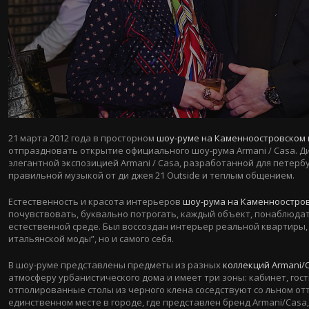
21 марта 2012 года в просторном
шоу-руме на Каменноостровском 
отпраздновать открытие официального шоу-рума Armani / Casa. Д
элегантной экспозицией Armani / Casa, разработанной для петерб
правильной музыкой от ди джея 21 Outside и теплым общением.
Естественность и красота интерьеров
шоу-рума на Каменноостров
почувствовать, буквально потрогать, каждый объект, понаблюдать
естественной среде. Был воссоздан интерьер реальной квартиры,
итальянской моды”, но и самого себя.
В шоу-руме представлены предметы из разных
коллекций Armani/
атмосферу урбанистического дома и имеет три зоны: кабинет, гост
отполированные столы из черного клена соседствуют со льном от
единственном месте в городе, где представлен бренд Armani/Cas