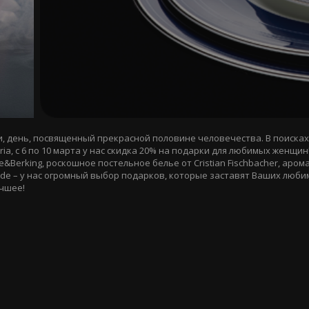
и, день, посвященный прекрасной половине человечества. В поисках
a, с 6 по 10 марта у нас скидка 20% на подарки для любимых женщи
&Berking, роскошное постельное белье от Cristian Fischbacher, аро
rcade – у нас огромный выбор подарков, которые заставят Ваших люб
учшее!