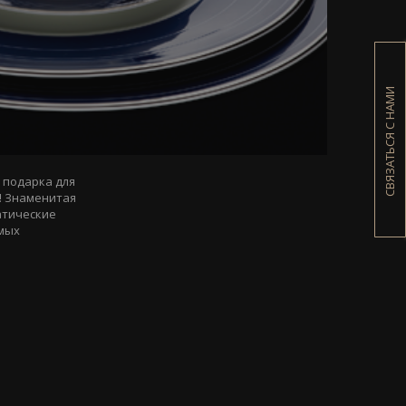
СВЯЗАТЬСЯ С НАМИ
 подарка для
н! Знаменитая
матические
имых