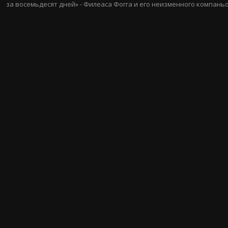
за восемьдесят дней» - Филеаса Фогга и его неизменного компань