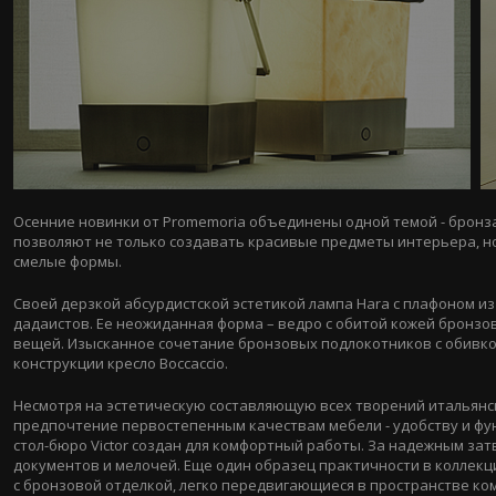
Осенние новинки от Promemoria объединены одной темой - бронз
позволяют не только создавать красивые предметы интерьера, но
смелые формы.
Своей дерзкой абсурдистской эстетикой лампа Hara c плафоном и
дадаистов. Ее неожиданная форма – ведро с обитой кожей бронзо
вещей. Изысканное сочетание бронзовых подлокотников с обивко
конструкции кресло Boccacсio.
Несмотря на эстетическую составляющую всех творений итальянс
предпочтение первостепенным качествам мебели - удобству и фу
стол-бюро Victor создан для комфортный работы. За надежным з
документов и мелочей. Еще один образец практичности в коллекци
с бронзовой отделкой, легко передвигающиеся в пространстве ко